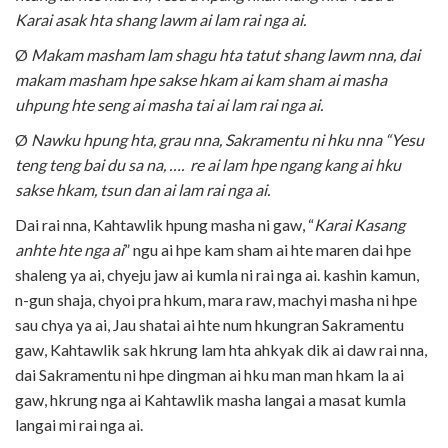
Karai asak hta shang lawm ai lam rai nga ai.
Ø
Makam masham lam shagu hta tatut shang lawm nna, dai
makam masham hpe sakse hkam ai kam sham ai masha
uhpung hte seng ai masha tai ai lam rai nga ai.
Ø
Nawku hpung hta, grau nna, Sakramentu ni hku nna “Yesu
teng teng bai du sa na, …. re ai lam hpe ngang kang ai hku
sakse hkam, tsun dan ai lam rai nga ai.
Dai rai nna, Kahtawlik hpung masha ni gaw, “
Karai Kasang
anhte hte nga ai
” ngu ai hpe kam sham ai hte maren dai hpe
shaleng ya ai, chyeju jaw ai kumla ni rai nga ai. kashin kamun,
n-gun shaja, chyoi pra hkum, mara raw, machyi masha ni hpe
sau chya ya ai, Jau shatai ai hte num hkungran Sakramentu
gaw, Kahtawlik sak hkrung lam hta ahkyak dik ai daw rai nna,
dai Sakramentu ni hpe dingman ai hku man man hkam la ai
gaw, hkrung nga ai Kahtawlik masha langai a masat kumla
langai mi rai nga ai.