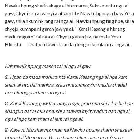
Nawku hpung sharin shaga ai hte maren, Sakramentu ngu ai
gaw, Chyoi pra ai wenyi a atsam hte Nawku hpung a baw Yesu
gaw, shi a hkum hkrang rai nga ai; Nawku hpung ting hpe, shi a
chyeju kumhpa ni garan jaw ya ai, “ Karai Kasang a hkrang
madu magam” rai nga ai. Chyeju garan jaw na matu Yesu
Hkristu shabyin tawn da ai dan leng ai kumla ni rai nga ai.
Kahtawlik hpung masha tai ai ngu ai gaw
,
Ø
Hpan da mada mahkra hta Karai Kasang nga ai hpe kam
sham ai hte dai mahkra, grau nna shinggyim masha shada)
hpe hkungga ai lam rai nga ai.
Ø
Karai Kasang gaw lam amyu myu, grau nna shi a kasha hpe
shangun dat ai hku nna, shi a tsawra myit madun dan nga ai,
ngu ai hpe kam sham ai lam rai nga ai.
Ø
Kasa ni hte shawng nnan na Nawku hpung sharin shaga ai
htung lai hte maren, Yesu a hpang hkan nang nna Yesu a