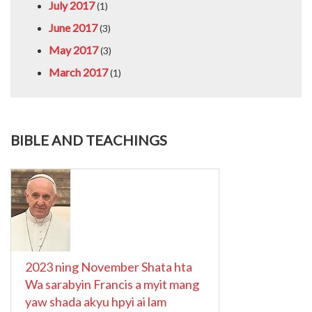
July 2017
(1)
June 2017
(3)
May 2017
(3)
March 2017
(1)
BIBLE AND TEACHINGS
2023 ning November Shata hta
Wa sarabyin Francis a myit mang
yaw shada akyu hpyi ai lam