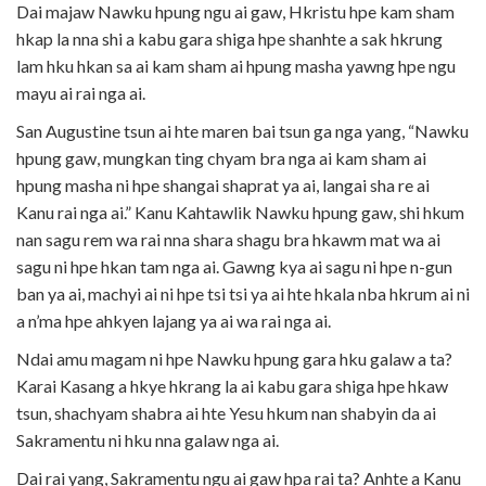
Dai majaw Nawku hpung ngu ai gaw, Hkristu hpe kam sham
hkap la nna shi a kabu gara shiga hpe shanhte a sak hkrung
lam hku hkan sa ai kam sham ai hpung masha yawng hpe ngu
mayu ai rai nga ai.
San Augustine tsun ai hte maren bai tsun ga nga yang, “Nawku
hpung gaw, mungkan ting chyam bra nga ai kam sham ai
hpung masha ni hpe shangai shaprat ya ai, langai sha re ai
Kanu rai nga ai.” Kanu Kahtawlik Nawku hpung gaw, shi hkum
nan sagu rem wa rai nna shara shagu bra hkawm mat wa ai
sagu ni hpe hkan tam nga ai. Gawng kya ai sagu ni hpe n-gun
ban ya ai, machyi ai ni hpe tsi tsi ya ai hte hkala nba hkrum ai ni
a n’ma hpe ahkyen lajang ya ai wa rai nga ai.
Ndai amu magam ni hpe Nawku hpung gara hku galaw a ta?
Karai Kasang a hkye hkrang la ai kabu gara shiga hpe hkaw
tsun, shachyam shabra ai hte Yesu hkum nan shabyin da ai
Sakramentu ni hku nna galaw nga ai.
Dai rai yang, Sakramentu ngu ai gaw hpa rai ta? Anhte a Kanu