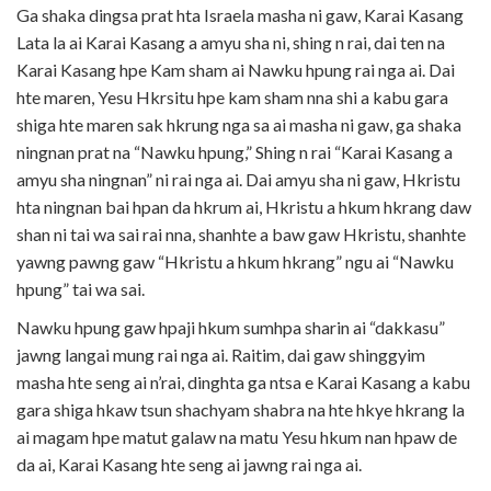
Ga shaka dingsa prat hta Israela masha ni gaw, Karai Kasang
Lata la ai Karai Kasang a amyu sha ni, shing n rai, dai ten na
Karai Kasang hpe Kam sham ai Nawku hpung rai nga ai. Dai
hte maren, Yesu Hkrsitu hpe kam sham nna shi a kabu gara
shiga hte maren sak hkrung nga sa ai masha ni gaw, ga shaka
ningnan prat na “Nawku hpung,” Shing n rai “Karai Kasang a
amyu sha ningnan” ni rai nga ai. Dai amyu sha ni gaw, Hkristu
hta ningnan bai hpan da hkrum ai, Hkristu a hkum hkrang daw
shan ni tai wa sai rai nna, shanhte a baw gaw Hkristu, shanhte
yawng pawng gaw “Hkristu a hkum hkrang” ngu ai “Nawku
hpung” tai wa sai.
Nawku hpung gaw hpaji hkum sumhpa sharin ai “dakkasu”
jawng langai mung rai nga ai. Raitim, dai gaw shinggyim
masha hte seng ai n’rai, dinghta ga ntsa e Karai Kasang a kabu
gara shiga hkaw tsun shachyam shabra na hte hkye hkrang la
ai magam hpe matut galaw na matu Yesu hkum nan hpaw de
da ai, Karai Kasang hte seng ai jawng rai nga ai.