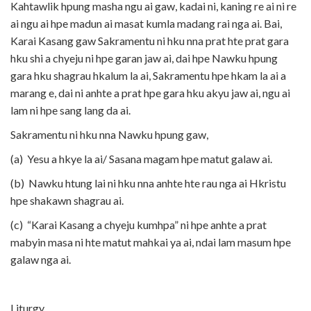
Kahtawlik hpung masha ngu ai gaw, kadai ni, kaning re ai ni re
ai ngu ai hpe madun ai masat kumla madang rai nga ai. Bai,
Karai Kasang gaw Sakramentu ni hku nna prat hte prat gara
hku shi a chyeju ni hpe garan jaw ai, dai hpe Nawku hpung
gara hku shagrau hkalum la ai, Sakramentu hpe hkam la ai a
marang e, dai ni anhte a prat hpe gara hku akyu jaw ai, ngu ai
lam ni hpe sang lang da ai.
Sakramentu ni hku nna Nawku hpung gaw,
(a) Yesu a hkye la ai/ Sasana magam hpe matut galaw ai.
(b) Nawku htung lai ni hku nna anhte hte rau nga ai Hkristu
hpe shakawn shagrau ai.
(c) “Karai Kasang a chyeju kumhpa” ni hpe anhte a prat
mabyin masa ni hte matut mahkai ya ai, ndai lam masum hpe
galaw nga ai.
Liturgy