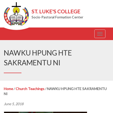
ST. LUKE'S COLLEGE
Socio-Pastoral Formation Center
T
o
g
g
NAWKU HPUNG HTE
l
e
SAKRAMENTU NI
n
a
v
i
g
Home
⁄
Church Teachings
⁄
NAWKU HPUNG HTE SAKRAMENTU
a
NI
t
i
June 5, 2018
o
n