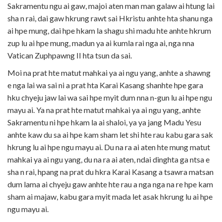
Sakramentu ngu ai gaw, majoi aten man man galaw ai htung lai
sha n rai, dai gaw hkrung rawt sai Hkristu anhte hta shanu nga
ai hpe mung, dai hpe hkam la shagu shi madu hte anhte hkrum
zup lu ai hpe mung, madun ya ai kumla rai nga ai, nga nna
Vatican Zuphpawng II hta tsun da sai.
Moi na prat hte matut mahkai ya ai ngu yang, anhte a shawng
e nga lai wa sai ni a prat hta Karai Kasang shanhte hpe gara
hku chyeju jaw lai wa sai hpe myit dum nna n-gun lu ai hpe ngu
mayu ai. Ya na prat hte matut mahkai ya ai ngu yang, anhte
Sakramentu ni hpe hkam la ai shaloi, ya ya jang Madu Yesu
anhte kaw du sa ai hpe kam sham let shi hte rau kabu gara sak
hkrung lu ai hpe ngu mayu ai. Du na ra ai aten hte mung matut
mahkai ya ai ngu yang, du na ra ai aten, ndai dinghta ga ntsa e
sha n rai, hpang na prat du hkra Karai Kasang a tsawra matsan
dum lama ai chyeju gaw anhte hte rau a nga nga na re hpe kam
sham ai majaw, kabu gara myit mada let asak hkrung lu ai hpe
ngu mayu ai.